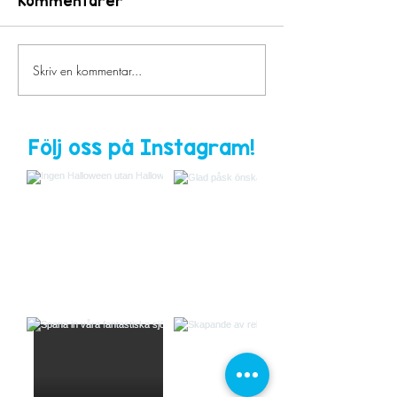
Kommentarer
Terminsstart ht25
Terminsstart
Skriv en kommentar...
Följ oss på Instagram!