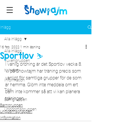
Inlägg
Alla inlägg
16 feb. 2022
1 min läsning
Alla inlägg
Sportlov ⛷
Vuxengruppen
I vanlig ordning är det Sportlov vecka 8. 
Nyheter
Vi på Showtajm har träning precis som 
vanligt för samtliga grupper för de som 
Information
är hemma. Glöm inte meddela om ert 
Tips
barn inte kommer så att vi kan planera 
träningen.
Barngruppen
Barngruppen
Ungdomsgruppen
Ungdomsgruppen
Information