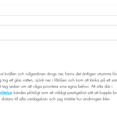
Terminsstart vt25
Ter
kvällen och rullgardinen drogs ner, fanns det äntligen utrymme för 
 tog ett glas vatten, sjönk ner i fåtöljen och kom att tänka på ett sa
 tag sedan om att våga prioritera sina egna behov. Att sitta där i 
ättelser
 kändes plötsligt som ett väldigt prestigelöst sätt att koppla bo
istans till alla vardagskrav och jag märkte hur andningen blev 
.