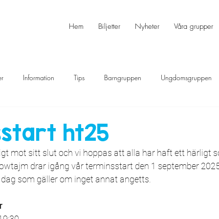
Hem
Biljetter
Nyheter
Våra grupper
er
Information
Tips
Barngruppen
Ungdomsgruppen
start ht25
t mot sitt slut och vi hoppas att alla har haft ett härligt 
wtajm drar igång vår terminsstart den 1 september 2025.
 dag som gäller om inget annat angetts.
r
19:30