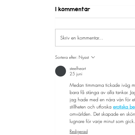
Prova på teater för
1 kommentar
dig som är 13–18 år!
Tillsammans med Ungas Fritid
Svedala erbjuder vi nu ett gratis
Skriv en kommentar...
prova-på tillfälle för ungdomar 13-
18 år. Är du nyfiken på hur det är
att...
Sortera efter:
Nyast
steelheart
25 juni
Medan timmarna tickade iväg mot 
bara få stänga av alla tankar. Jag
jag hade med en nära vän för ett
stillheten och utforska 
erotiska ber
omvärlden. Det skapade en skön d
lugnare för varje minut som gick
Redigerad