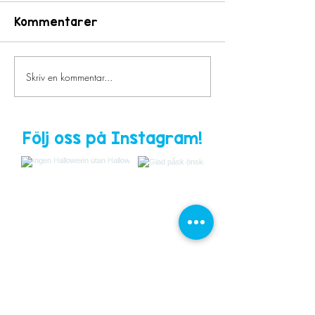
Kommentarer
Terminsstart ht25
Terminsstart
Skriv en kommentar...
Följ oss på Instagram!