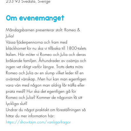
233 93 Svedala, Sverige
Om evenemanget
Måndagsbarnen presenterar stolt: Romeo & 
Julia!
Vässa fjäderpennorna och fram med 
bläckhornet för nu ska vi tillbaka till 1800-talets 
Italien. Här möter vi Romeo och Julia och deras 
bråkande familjen. Århundrader av osämja och 
ingen vet riktigt varför längre. Trotts detta möts 
Romeo och Julia av en slump vilket leder till en 
oväntad vänskap. Men hur kan man egentligen 
vara vän med någon man aldrig får träffa eller 
prata med? Hur ska det egentligen gå för 
Romeo och Julia? Kommer de någonsin få sitt 
lyckliga slut?
Undrar du något praktiskt om föreställningen så 
hittar du mer information här: 
https://showtajm.com/vanliga-fragor