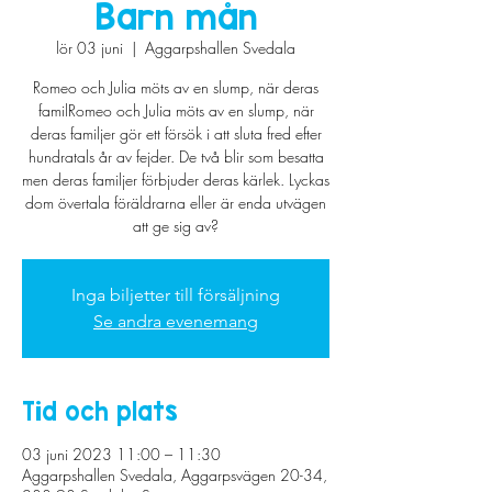
Barn mån
lör 03 juni
  |  
Aggarpshallen Svedala
Romeo och Julia möts av en slump, när deras
familRomeo och Julia möts av en slump, när
deras familjer gör ett försök i att sluta fred efter
hundratals år av fejder. De två blir som besatta
men deras familjer förbjuder deras kärlek. Lyckas
dom övertala föräldrarna eller är enda utvägen
att ge sig av?
Inga biljetter till försäljning
Se andra evenemang
Tid och plats
03 juni 2023 11:00 – 11:30
Aggarpshallen Svedala, Aggarpsvägen 20-34,