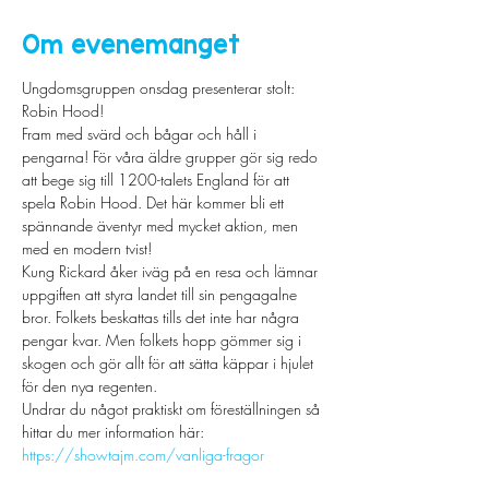
Om evenemanget
Ungdomsgruppen onsdag presenterar stolt: 
Robin Hood!
Fram med svärd och bågar och håll i 
pengarna! För våra äldre grupper gör sig redo 
att bege sig till 1200-talets England för att 
spela Robin Hood. Det här kommer bli ett 
spännande äventyr med mycket aktion, men 
med en modern tvist!
Kung Rickard åker iväg på en resa och lämnar 
uppgiften att styra landet till sin pengagalne 
bror. Folkets beskattas tills det inte har några 
pengar kvar. Men folkets hopp gömmer sig i 
skogen och gör allt för att sätta käppar i hjulet 
för den nya regenten.
Undrar du något praktiskt om föreställningen så 
hittar du mer information här: 
https://showtajm.com/vanliga-fragor