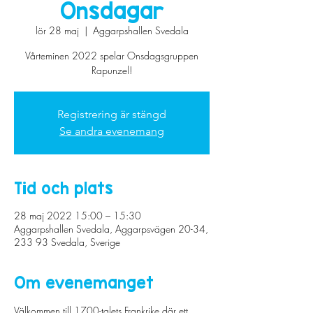
Onsdagar
lör 28 maj
  |  
Aggarpshallen Svedala
Vårteminen 2022 spelar Onsdagsgruppen
Rapunzel!
Registrering är stängd
Se andra evenemang
Tid och plats
28 maj 2022 15:00 – 15:30
Aggarpshallen Svedala, Aggarpsvägen 20-34,
233 93 Svedala, Sverige
Om evenemanget
Välkommen till 1700-talets Frankrike där ett 