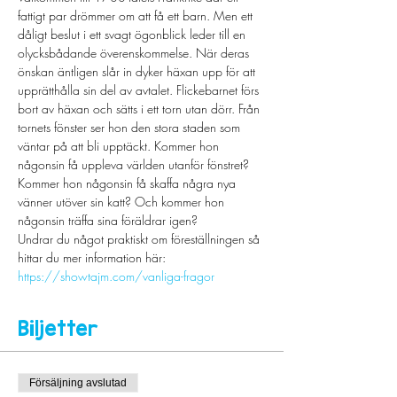
fattigt par drömmer om att få ett barn. Men ett 
dåligt beslut i ett svagt ögonblick leder till en 
olycksbådande överenskommelse. När deras 
önskan äntligen slår in dyker häxan upp för att 
upprätthålla sin del av avtalet. Flickebarnet förs 
bort av häxan och sätts i ett torn utan dörr. Från 
tornets fönster ser hon den stora staden som 
väntar på att bli upptäckt. Kommer hon 
någonsin få uppleva världen utanför fönstret? 
Kommer hon någonsin få skaffa några nya 
vänner utöver sin katt? Och kommer hon 
någonsin träffa sina föräldrar igen?
Undrar du något praktiskt om föreställningen så 
hittar du mer information här: 
https://showtajm.com/vanliga-fragor
Biljetter
Försäljning avslutad