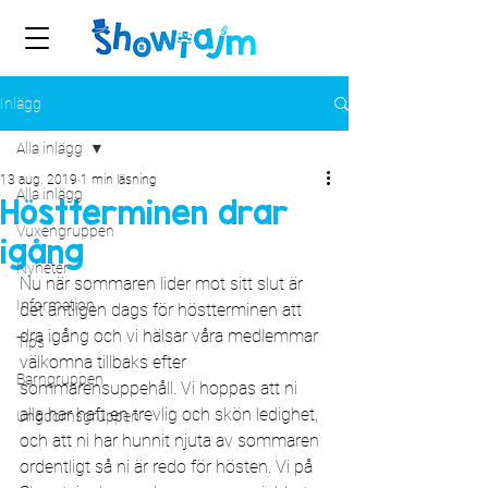
Inlägg
Alla inlägg
13 aug. 2019
1 min läsning
Alla inlägg
Höstterminen drar
Vuxengruppen
igång
Nyheter
Nu när sommaren lider mot sitt slut är 
Information
det äntligen dags för höstterminen att 
dra igång och vi hälsar våra medlemmar 
Tips
välkomna tillbaks efter 
Barngruppen
sommarensuppehåll. Vi hoppas att ni 
alla har haft en trevlig och skön ledighet, 
Ungdomsgruppen
och att ni har hunnit njuta av sommaren 
ordentligt så ni är redo för hösten. Vi på 