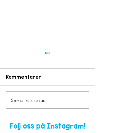
Kommentarer
Terminsstart ht25
Terminsstart
Skriv en kommentar...
Följ oss på Instagram!